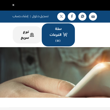
×
تسجيل دخول
|
إنشاء حساب
سلة
تبرع
التبرعات
سريع
)
0
(