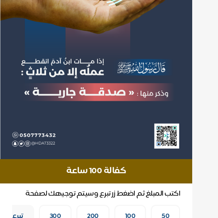
كفالة 100 ساعة
اكتب المبلغ ثم اضغط زر تبرع وسيتم توجيهك لصفحة
الدفع
50
100
200
300
تبرع