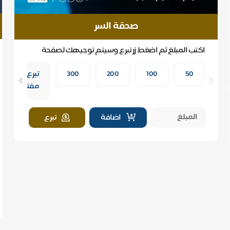
صدقة السر
اكتب المبلغ ثم اضغط زر تبرع وسيتم توجيهك لصفحة
الدفع
كفالة
50
بما
100
200
300
تبرع
10
تجود به
مفتوح
طلاب
نفسك
اضافة
تبرع