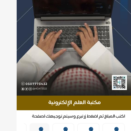
مكتبة العلم الإلكترونية
اكتب المبلغ ثم اضغط زر تبرع وسيتم توجيهك لصفحة
الدفع
🟢
سهم
🟢
سهم
🟢
🟢
🟢