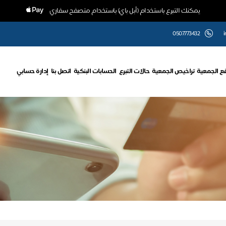
يمكنك التبرع باستخدام (أبل باي) باستخدام متصفح سفاري
0507773432
i
ع الجمعية
تراخيص الجمعية
حالات التبرع
الحسابات البنكية
اتصل بنا
إدارة حسابي