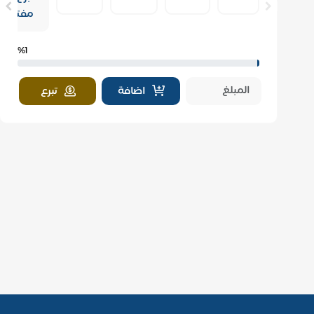
مفتوح
%1
اضافة
تبرع