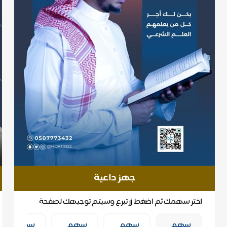
جهز داعية
اختر سهمك ثم اضغط زر تبرع وسيتم توجيهك لصفحة
الدفع
سهم
سهم
سهم
سهم