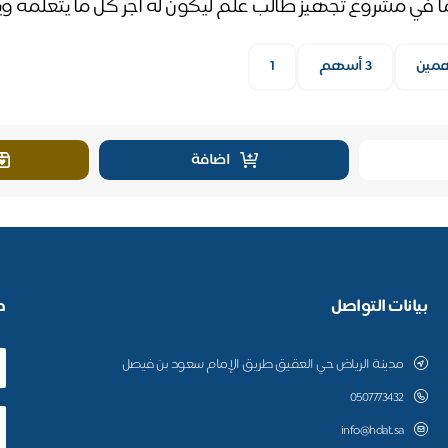
في مشروع تجهيز طالب علم ليكون له أجر كل ما يتعلمه و
مين
3 أسهم
1
اضافة
بيانات التواصل
ط
مدينة الرياض حي العقيق طريق الإمام سعود بن فيصل
0507773432
info@hdat.sa