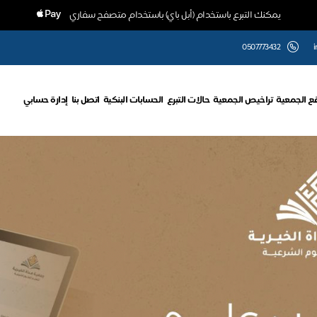
يمكنك التبرع باستخدام (أبل باي) باستخدام متصفح سفاري
0507773432
i
ع الجمعية
تراخيص الجمعية
حالات التبرع
الحسابات البنكية
اتصل بنا
إدارة حسابي