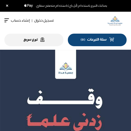
×
يمكنك التبرع باستخدام (أبل باي) باستخدام متصفح سفاري
تسجيل دخول
|
إنشاء حساب
سلة التبرعات
تبرع سريع
)
0
(