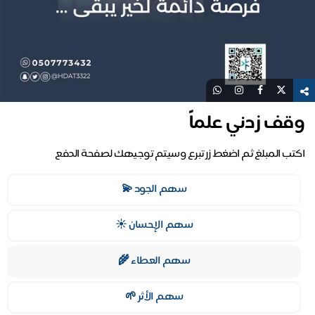
وقف زدني علماً
اكتب المبلغ ثم اضغط زر تبرع وسيتم توجيهك لصفحة الدفع
سهم الجود 💫
سهم الإحسان ☀️
سهم العطاء 🌾
سهم الأثر 🌱