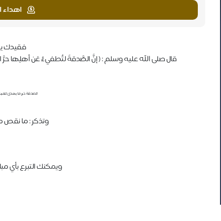
اهداء ا
فقيدك ين
قال صلى الله عليه وسلم : ( إنَّ الصَّدقةَ لتُطفيءُ عَن أهلِها حرَّ الق
الصدقة خير ما يهدى للميت
وتذكر : ما نقص م
ويمكنك التبرع بأي م