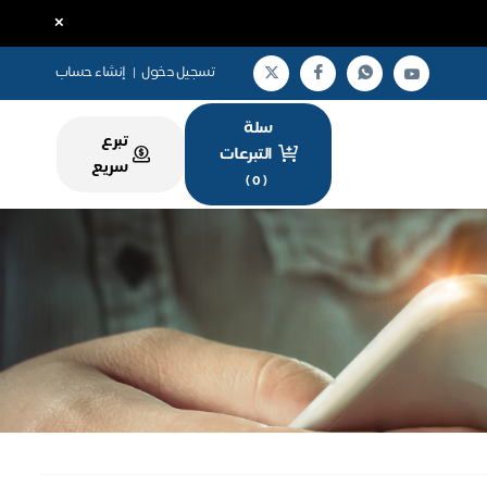
×
تسجيل دخول
|
إنشاء حساب
سلة
تبرع
التبرعات
سريع
)
0
(