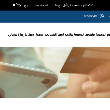
يمكنك التبرع باستخدام (أبل باي) باستخدام متصفح سفاري
0507773432
i
ع الجمعية
تراخيص الجمعية
حالات التبرع
الحسابات البنكية
اتصل بنا
إدارة حسابي