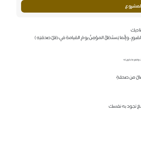
لمشروع
اديك
بورِ ، وإنَّما يَستَظلُّ المؤمِنُ يومَ القيامةِ في ظلِّ صدقتِهِ )
 وانفع ما تكون له
الٌ من صدقةٍ
بلغ تجود به نفسك