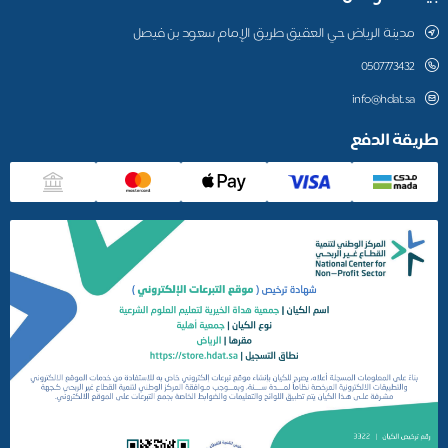
مدينة الرياض حي العقيق طريق الإمام سعود بن فيصل
0507773432
info@hdat.sa
طريقة الدفع