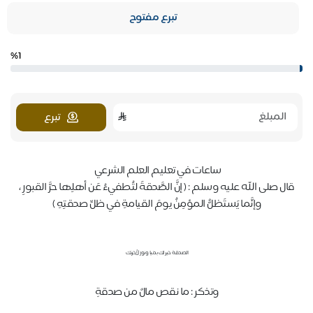
تبرع مفتوح
%1
تبرع
ساعات في تعليم العلم الشرعي
قال صلى الله عليه وسلم : ( إنَّ الصَّدقةَ لتُطفيءُ عَن أهلِها حرَّ القبورِ ،
وإنَّما يَستَظلُّ المؤمِنُ يومَ القيامةِ في ظلِّ صدقتِهِ )
الصدقة خير لك بدنيا ونور لأخرتك
وتذكر : ما نقص مالٌ من صدقةٍ